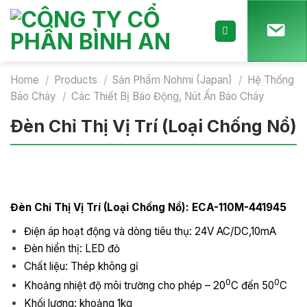
Skip
to
content
Home
/
Products
/
Sản Phẩm Nohmi (Japan)
/
Hệ Thống
Báo Cháy
/
Các Thiết Bị Báo Động, Nút Ấn Báo Cháy
Đèn Chỉ Thị Vị Trí (Loại Chống Nổ)
Đèn Chỉ Thị Vị Trí (Loại Chống Nổ): ECA-110M-441945
Điện áp hoạt động và dòng tiêu thụ: 24V AC/DC,10mA
Đèn hiển thị: LED đỏ
Chất liệu: Thép không gỉ
0
0
Khoảng nhiệt độ môi trường cho phép – 20
C đến 50
C
Khối lượng: khoảng 1kg