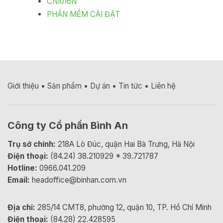
CNI016N
PHẦN MỀM CÀI ĐẶT
Giới thiệu
•
Sản phẩm
•
Dự án
•
Tin tức
•
Liên hệ
Công ty Cổ phần Bình An
Trụ sở chính:
218A Lò Đúc, quận Hai Bà Trưng, Hà Nội
Điện thoại:
(84.24) 38.210929 * 39.721787
Hotline:
0966.041.209
Email:
headoffice@binhan.com.vn
Địa chỉ:
285/14 CMT8, phường 12, quận 10, TP. Hồ Chí Minh
Điện thoại:
(84.28) 22.428595