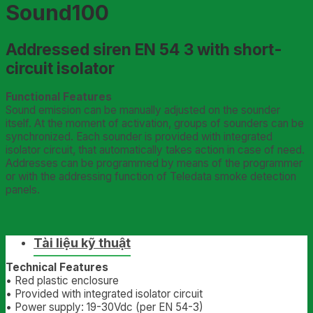
Sound100
Addressed siren EN 54 3 with short-
circuit isolator
Functional Features
Sound emission can be manually adjusted on the sounder
itself. At the moment of activation, groups of sounders can be
synchronized. Each sounder is provided with integrated
isolator circuit, that automatically takes action in case of need.
Addresses can be programmed by means of the programmer
or with the addressing function of Teledata smoke detection
panels.
Tài liệu kỹ thuật
Technical Features
• Red plastic enclosure
• Provided with integrated isolator circuit
• Power supply: 19-30Vdc (per EN 54-3)