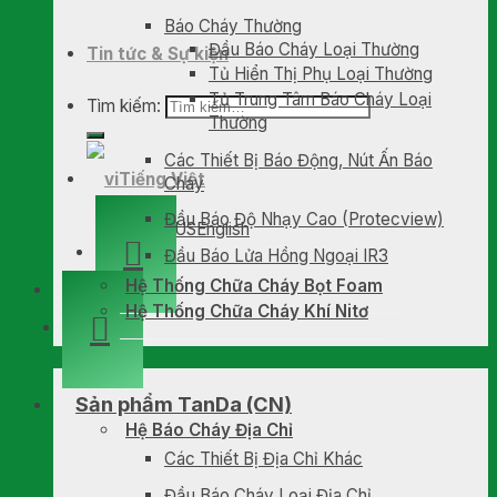
Báo Cháy Thường
Đầu Báo Cháy Loại Thường
Tin tức & Sự kiện
Tủ Hiển Thị Phụ Loại Thường
Tủ Trung Tâm Báo Cháy Loại
Tìm kiếm:
Thường
Các Thiết Bị Báo Động, Nút Ấn Báo
Tiếng Việt
Cháy
Đầu Báo Độ Nhạy Cao (Protecview)
English
Đầu Báo Lửa Hồng Ngoại IR3
Hệ Thống Chữa Cháy Bọt Foam
Hệ Thống Chữa Cháy Khí Nitơ
Sản phẩm TanDa (CN)
Hệ Báo Cháy Địa Chỉ
Các Thiết Bị Địa Chỉ Khác
Đầu Báo Cháy Loại Địa Chỉ