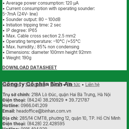
• Average power consumption: 120 μA
• Current consumption with operating sounder:
5-7mA (24V- line)
• Sounder output: 80 – 100dB
• Initiation tripping time: 2 sec
• IP degree: IP65
• Max. Cable cross section 2.5 mm2
• Operating temperature: –10°C /+55°C
• Max. humidity.: 85% non condensing
• Dimensions: diameter 100mm height 92mm
• Weight: 190g
DOWNLOAD DATASHEET
Công ty Cổ phần Bình An
Giới thiệu
•
Sản phẩm
•
Dự án
•
Tin tức
•
Liên hệ
Trụ sở chính:
218A Lò Đúc, quận Hai Bà Trưng, Hà Nội
Điện thoại:
(84.24) 38.210929 * 39.721787
Hotline:
0966.041.209
Email:
headoffice@binhan.com.vn
Địa chỉ:
285/14 CMT8, phường 12, quận 10, TP. Hồ Chí Minh
Điện thoại:
(84.28) 22.428595