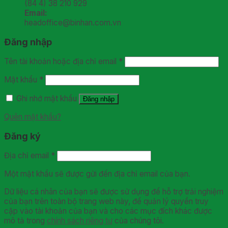
(84 4) 38 210 929
Email:
headoffice@binhan.com.vn
Đăng nhập
Tên tài khoản hoặc địa chỉ email
*
Mật khẩu
*
Ghi nhớ mật khẩu
Đăng nhập
Quên mật khẩu?
Đăng ký
Địa chỉ email
*
Một mật khẩu sẽ được gửi đến địa chỉ email của bạn.
Dữ liệu cá nhân của bạn sẽ được sử dụng để hỗ trợ trải nghiệm
của bạn trên toàn bộ trang web này, để quản lý quyền truy
cập vào tài khoản của bạn và cho các mục đích khác được
mô tả trong
chính sách riêng tư
của chúng tôi.