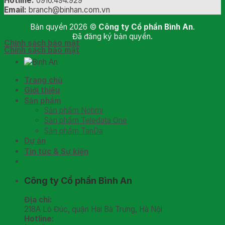
Hotline:
0916.494.929
Email:
branch@binhan.com.vn
Bản quyền 2026 ©
Công ty Cổ phần Bình An
.
Đã đăng ký bản quyền.
Chính sách bảo mật
Chính sách bảo mật
Trang chủ
Giới thiệu
Sản phẩm
Sản phẩm Nohmi
Sản phẩm Teledata One
Sản phẩm TanDa
Dự án
Tin tức & Sự kiện
Công ty Cổ phần Bình An
Địa chỉ:
218A Lò Đúc, quận Hai Bà Trưng, Hà Nội
Hotline: